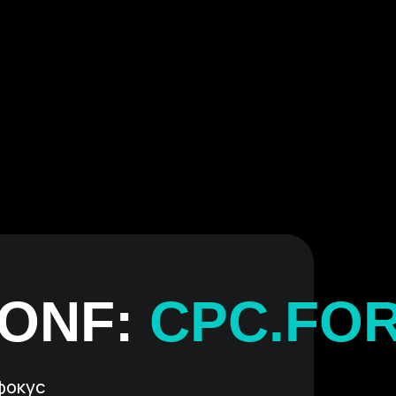
ONF:
CPC.FO
фокус